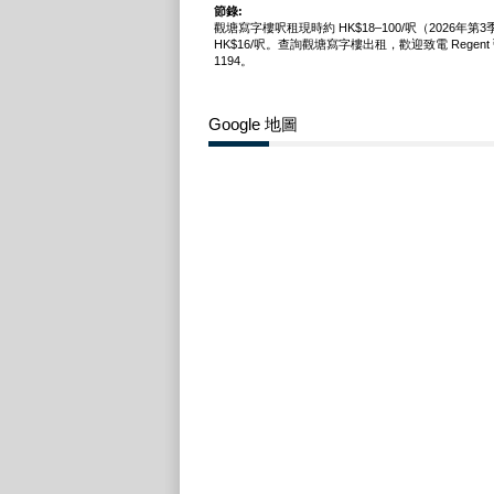
節錄:
觀塘寫字樓呎租現時約 HK$18–100/呎（2026年第
HK$16/呎。查詢觀塘寫字樓出租，歡迎致電 Regent 弘進
1194。
Google 地圖