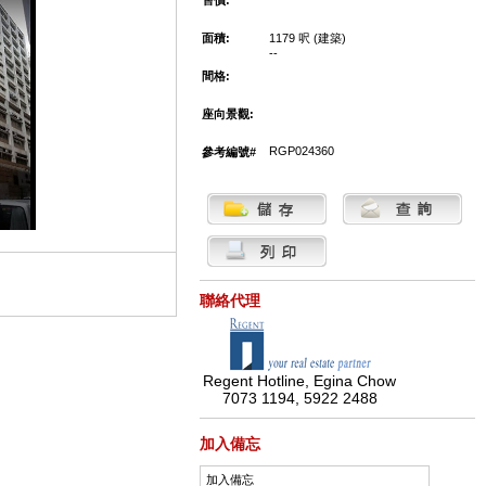
售價:
面積:
1179 呎 (建築)
--
間格:
座向景觀:
RGP024360
參考編號#
聯絡代理
Regent Hotline, Egina Chow
7073 1194, 5922 2488
加入備忘
加入備忘