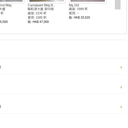
 Ind Bldg
Camelpaint Bldg B...
Mg 162
大廈
駱駝漆大廈 第03座
建築: 1999 呎
 呎
建築: 2235 呎
實用: --
實用: 1585 呎
租: HK$ 33,520
5,500
租: HK$ 47,000
0
0
3