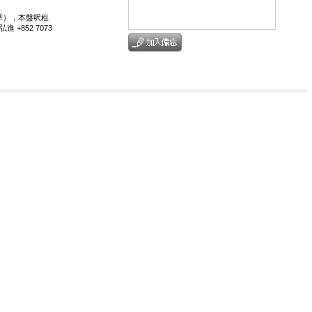
3季），本盤呎租
 +852 7073