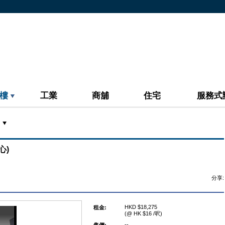
樓
工業
商舖
住宅
服務式
心)
分享:
HKD $18,275
租金:
(@ HK $16 /呎)
--