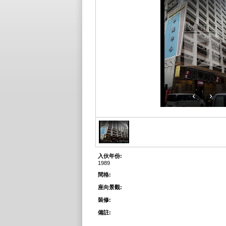
入伙年份:
1989
間格:
座向景觀:
裝修:
備註: