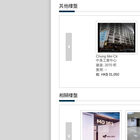
其他樓盤
Chung Mei Ctr
中美工業中心
建築: 2070 呎
實用: --
租: HK$ 31,050
相關樓盤