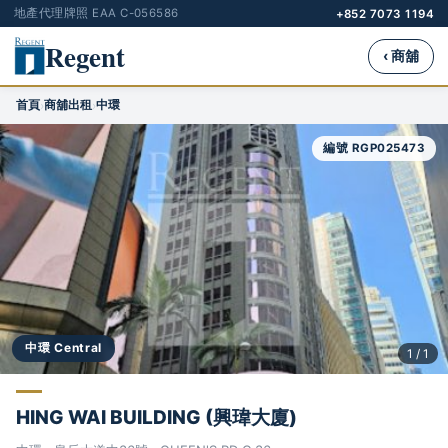
地產代理牌照 EAA C-056586
+852 7073 1194
Regent
‹ 商舖
首頁
商舖出租
中環
›
›
編號 RGP025473
中環 Central
1 / 1
HING WAI BUILDING (興瑋大廈)