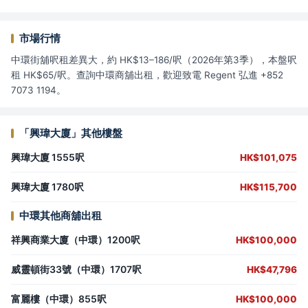
市場行情
中環街舖呎租差異大，約 HK$13–186/呎（2026年第3季），本盤呎
租 HK$65/呎。查詢中環商舖出租，歡迎致電 Regent 弘進 +852
7073 1194。
「興瑋大廈」其他樓盤
興瑋大廈 1555呎
HK$101,075
興瑋大廈 1780呎
HK$115,700
中環其他商舖出租
祥興商業大廈（中環）1200呎
HK$100,000
威靈頓街33號（中環）1707呎
HK$47,796
富麗樓（中環）855呎
HK$100,000