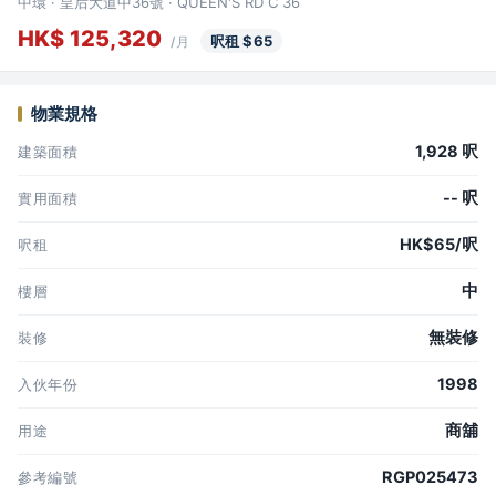
中環 · 皇后大道中36號 · QUEEN'S RD C 36
HK$ 125,320
呎租 $65
/月
物業規格
1,928 呎
建築面積
-- 呎
實用面積
HK$65/呎
呎租
中
樓層
無裝修
裝修
1998
入伙年份
商舖
用途
RGP025473
參考編號