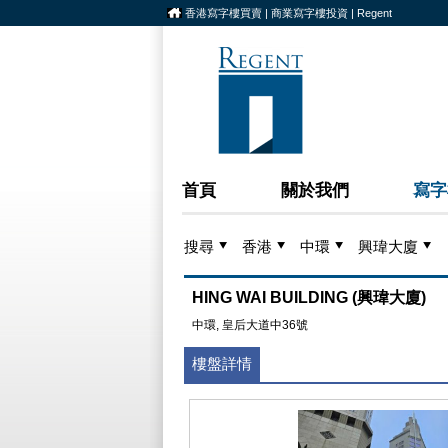
香港寫字樓買賣 | 商業寫字樓投資 | Regent
首頁
關於我們
寫字
搜尋
香港
中環
興瑋大廈
HING WAI BUILDING (興瑋大廈)
中環, 皇后大道中36號
樓盤詳情