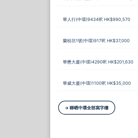
華人行(中環)9434呎 HK$990,570
蘭桂坊1號(中環)917呎 HK$37,000
華懋大廈(中環)4290呎 HK$201,630
華威大廈(中環)1100呎 HK$35,000
→ 睇晒中環全部寫字樓