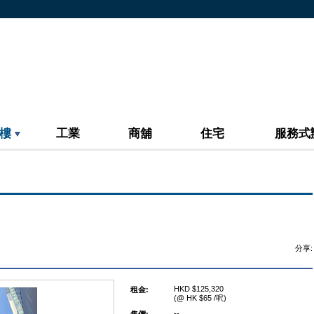
樓
工業
商舖
住宅
服務式
分享:
HKD $125,320
租金:
(@ HK $65 /呎)
--