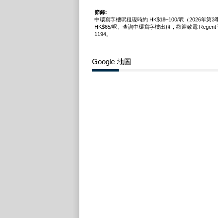
節錄:
中環寫字樓呎租現時約 HK$18–100/呎（2026年第
HK$65/呎。查詢中環寫字樓出租，歡迎致電 Regent 弘進
1194。
Google 地圖