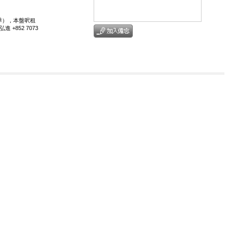
3季），本盤呎租
 +852 7073