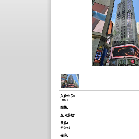
入伙年份:
1998
間格:
座向景觀:
裝修:
無裝修
備註: