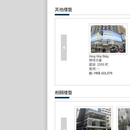
其他樓盤
Hing Wai Bldg
興瑋大廈
建築: 1555 呎
實用: --
租: HK$ 101,075
相關樓盤