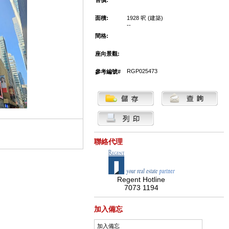
售價:
面積:
1928 呎 (建築)
--
間格:
座向景觀:
RGP025473
參考編號#
聯絡代理
Regent Hotline
7073 1194
加入備忘
加入備忘