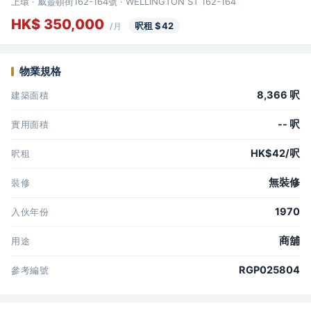
上環 · 威靈頓街162-164號 · WELLINGTON ST 162-164
HK$ 350,000
呎租 $42
/月
物業規格
8,366 呎
建築面積
-- 呎
實用面積
HK$42/呎
呎租
無裝修
裝修
1970
入伙年份
商舖
用途
RGP025804
參考編號