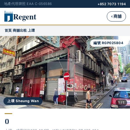
地產代理牌照 EAA C-056586
+852 7073 1194
Regent
‹ 商舖
首頁
商舖出租
上環
›
›
編號 RGP025804
上環 Sheung Wan
1 / 1
()