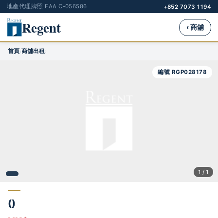
地產代理牌照 EAA C-056586
+852 7073 1194
Regent
‹ 商舖
首頁
商舖出租
›
›
編號 RGP028178
1 / 1
()