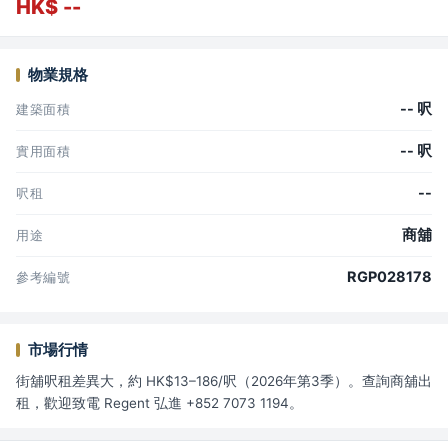
HK$ --
物業規格
-- 呎
建築面積
-- 呎
實用面積
--
呎租
商舖
用途
RGP028178
參考編號
市場行情
街舖呎租差異大，約 HK$13–186/呎（2026年第3季）。查詢商舖出
租，歡迎致電 Regent 弘進 +852 7073 1194。