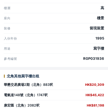
高
樓層
樓景
座向
留現裝置
裝修
1995
入伙年份
寫字樓
用途
RGP031936
參考編號
北角其他寫字樓出租
華懋交易廣場2期（北角）883呎
HK$20,309
電氣道148號（北角）1747呎
HK$45,422
康宏匯（北角）2082呎
HK$81,198