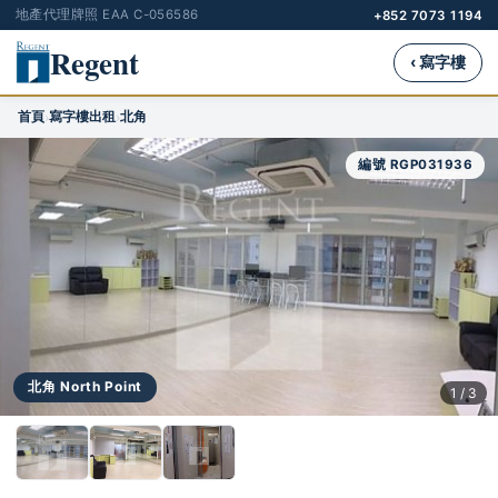
地產代理牌照 EAA C-056586
+852 7073 1194
Regent
‹ 寫字樓
首頁
寫字樓出租
北角
›
›
編號 RGP031936
北角 North Point
1 / 3