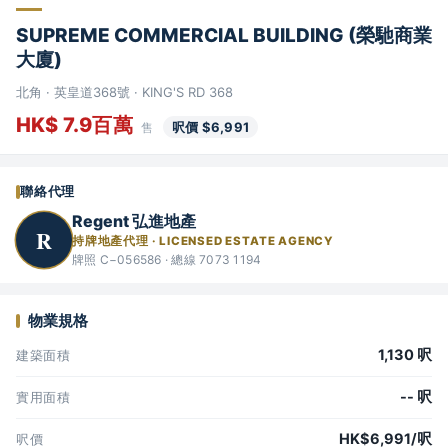
SUPREME COMMERCIAL BUILDING (榮馳商業
大廈)
北角 · 英皇道368號 · KING'S RD 368
HK$ 7.9百萬
呎價 $6,991
售
聯絡代理
Regent 弘進地產
R
持牌地產代理 · LICENSED ESTATE AGENCY
牌照 C−056586 · 總線 7073 1194
物業規格
1,130 呎
建築面積
-- 呎
實用面積
HK$6,991/呎
呎價