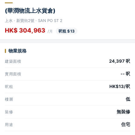
(華潤物流上水貨倉)
上水 · 新寶街2號 · SAN PO ST 2
HK$ 304,963
呎租 $13
/月
物業規格
24,397 呎
建築面積
-- 呎
實用面積
HK$13/呎
呎租
低
樓層
無裝修
裝修
住宅
用途