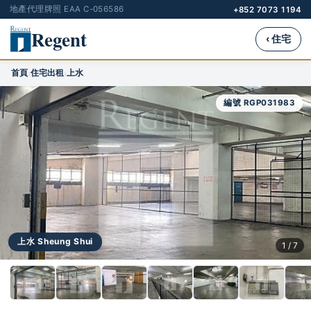
地產代理牌照 EAA C-056586
+852 7073 1194
Regent
‹ 住宅
首頁
住宅出租
上水
›
›
編號 RGP031983
上水 Sheung Shui
1 / 7