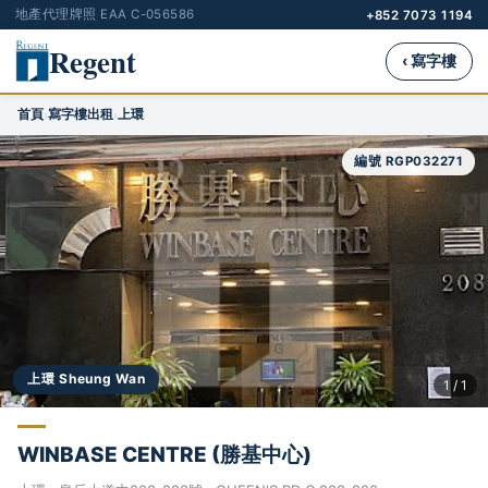
地產代理牌照 EAA C-056586
+852 7073 1194
Regent
‹ 寫字樓
首頁
寫字樓出租
上環
›
›
編號 RGP032271
上環 Sheung Wan
1 / 1
WINBASE CENTRE (勝基中心)