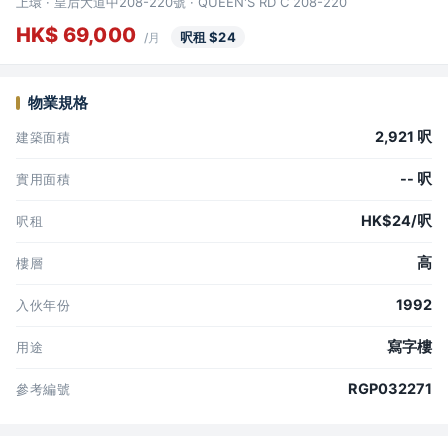
上環 · 皇后大道中208-220號 · QUEEN'S RD C 208-220
HK$ 69,000
呎租 $24
/月
物業規格
2,921 呎
建築面積
-- 呎
實用面積
HK$24/呎
呎租
高
樓層
1992
入伙年份
寫字樓
用途
RGP032271
參考編號