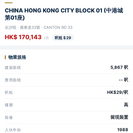
CHINA HONG KONG CITY BLOCK 01 (中港城
第01座)
尖沙咀 · 廣東道33號 · CANTON RD 33
HK$ 170,143
呎租 $29
/月
物業規格
5,867 呎
建築面積
-- 呎
實用面積
HK$29/呎
呎租
高
樓層
留現裝置
裝修
1988
入伙年份