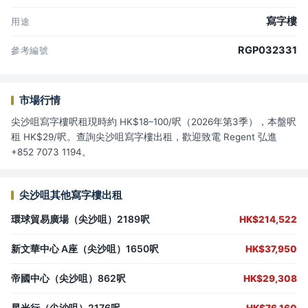
寫字樓
用途
RGP032331
參考編號
市場行情
尖沙咀寫字樓呎租現時約 HK$18–100/呎（2026年第3季），本盤呎
租 HK$29/呎。查詢尖沙咀寫字樓出租，歡迎致電 Regent 弘進
+852 7073 1194。
尖沙咀其他寫字樓出租
環球貿易廣場（尖沙咀）2189呎
HK$214,522
新文華中心 A座（尖沙咀）1650呎
HK$37,950
帝國中心（尖沙咀）862呎
HK$29,308
星光行（尖沙咀）2176呎