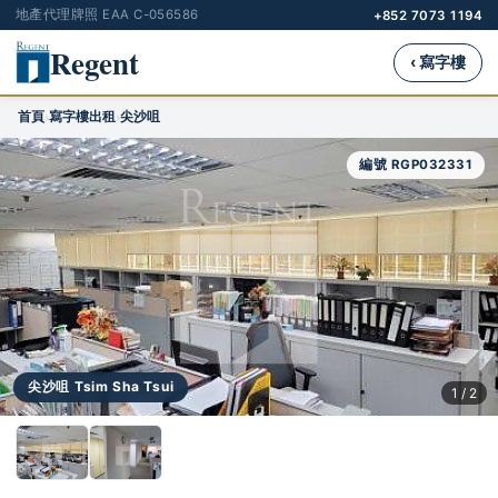
地產代理牌照 EAA C-056586
+852 7073 1194
Regent
‹ 寫字樓
首頁
寫字樓出租
尖沙咀
›
›
編號 RGP032331
尖沙咀 Tsim Sha Tsui
1 / 2