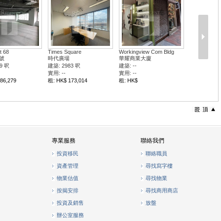
t 68
Times Square
Workingview Com Bldg
號
時代廣場
華耀商業大廈
9 呎
建築: 2983 呎
建築: --
實用: --
實用: --
86,279
租: HK$ 173,014
租: HK$
專業服務
聯絡我們
投資移民
聯絡職員
資產管理
尋找寫字樓
物業估值
尋找物業
按揭安排
尋找商用商店
投資及銷售
放盤
辦公室服務