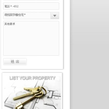
尋找寫字樓/住宅 *