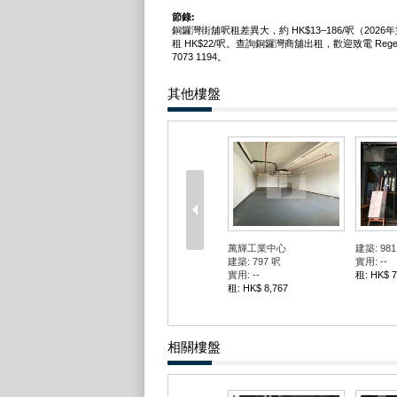
節錄:
銅鑼灣街舖呎租差異大，約 HK$13–186/呎（202
租 HK$22/呎。查詢銅鑼灣商舖出租，歡迎致電 Regent
7073 1194。
其他樓盤
萬輝工業中心
建築: 981
建築: 797 呎
實用: --
實用: --
租: HK$ 7
租: HK$ 8,767
相關樓盤