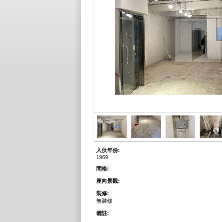
入伙年份:
1969
間格:
座向景觀:
裝修:
無裝修
備註: