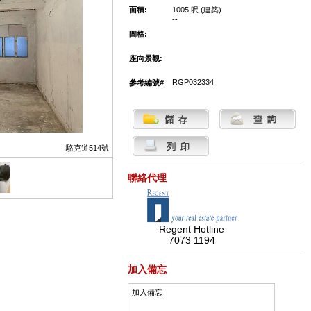
面積:
1005 呎 (建築)
--
間格:
座向景觀:
RGP032334
參考編號#
駱克道514號
聯絡代理
Regent Hotline
7073 1194
加入備忘
加入備忘