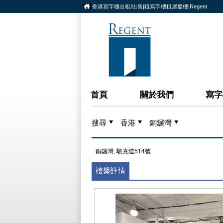
香港寫字樓出租/出售|租寫字樓租屋搵樓|Regent
首頁
關於我們
寫字
搜尋
香港
銅鑼灣
銅鑼灣, 駱克道514號
樓盤詳情