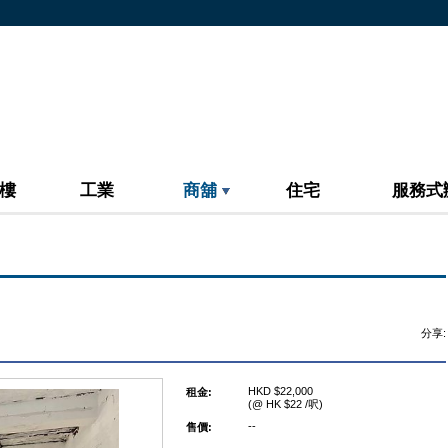
樓
工業
商舖
住宅
服務式
分享:
HKD $22,000
租金:
(@ HK $22 /呎)
--
售價: