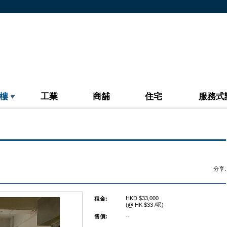
樓
工業
商舖
住宅
服務式
分享:
HKD $33,000
租金:
(@ HK $33 /呎)
--
售價: