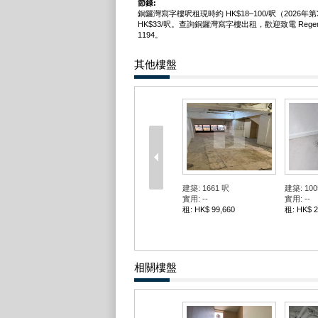
節錄:
銅鑼灣寫字樓呎租現時約 HK$18–100/呎（2026
HK$33/呎。查詢銅鑼灣寫字樓出租，歡迎致電 Regent 弘
1194。
其他樓盤
建築: 1661 呎
建築: 100
實用: --
實用: --
租: HK$ 99,660
租: HK$ 2
相關樓盤