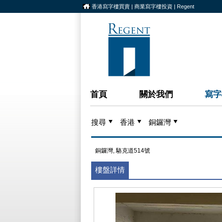
香港寫字樓買賣 | 商業寫字樓投資 | Regent
首頁
關於我們
寫字
搜尋
香港
銅鑼灣
銅鑼灣, 駱克道514號
樓盤詳情