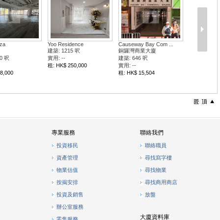
za
Yoo Residence
Causeway Bay Com ...
建築: 1215 呎
銅鑼灣商業大廈
0 呎
實用: --
建築: 646 呎
租: HK$ 250,000
實用: --
8,000
租: HK$ 15,504
專業服務
聯絡我們
投資移民
聯絡職員
資產管理
尋找寫字樓
物業估值
尋找物業
按揭安排
尋找商用商店
投資及銷售
放盤
辦公室服務
大廈資料庫
零售服務