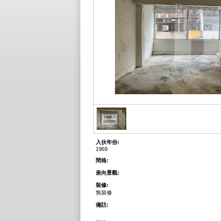
入伙年份:
1969
間格:
座向景觀:
裝修:
無裝修
備註: