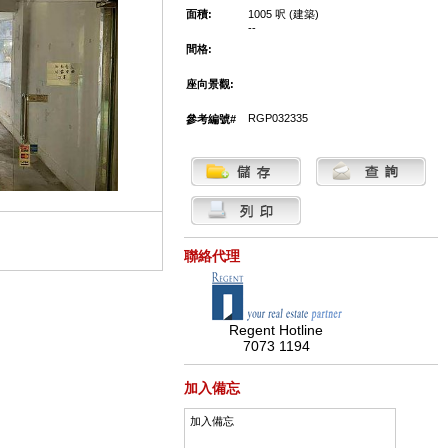
面積:
1005 呎 (建築)
--
間格:
座向景觀:
RGP032335
參考編號#
聯絡代理
Regent Hotline
7073 1194
加入備忘
加入備忘