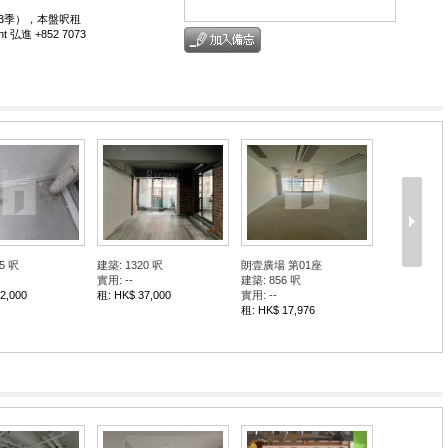
年第3季），本盤呎租
進 +852 7073
5 呎
建築: 1320 呎
朗壹廣場 第01座
實用: --
建築: 856 呎
2,000
租: HK$ 37,000
實用: --
租: HK$ 17,976