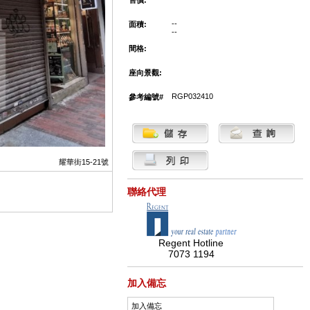
售價:
--
面積:
--
間格:
座向景觀:
RGP032410
參考編號#
耀華街15-21號
聯絡代理
Regent Hotline
7073 1194
加入備忘
加入備忘