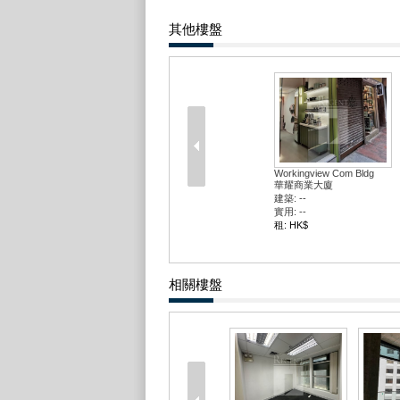
其他樓盤
Workingview Com Bldg
華耀商業大廈
建築: --
實用: --
租: HK$
相關樓盤