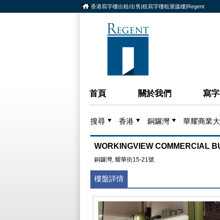
香港寫字樓出租/出售|租寫字樓租屋搵樓|Regent
首頁
關於我們
寫字
搜尋
香港
銅鑼灣
華耀商業大
WORKINGVIEW COMMERCIAL B
銅鑼灣, 耀華街15-21號
樓盤詳情