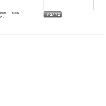
6年第3季）。查詢銅
94。