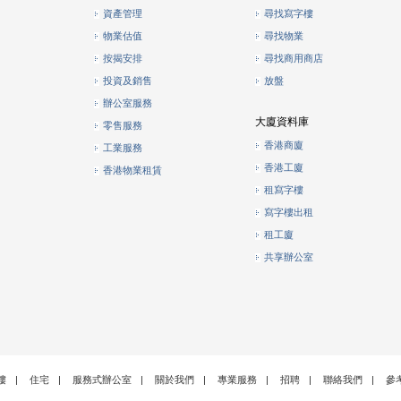
資產管理
尋找寫字樓
物業估值
尋找物業
按揭安排
尋找商用商店
投資及銷售
放盤
辦公室服務
大廈資料庫
零售服務
香港商廈
工業服務
香港工廈
香港物業租賃
租寫字樓
寫字樓出租
租工廈
共享辦公室
樓
|
住宅
|
服務式辦公室
|
關於我們
|
專業服務
|
招聘
|
聯絡我們
|
參