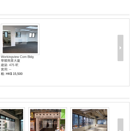
Workingview Com Bldg
華耀商業大廈
建築: 475 呎
實用: --
租: HK$ 15,500