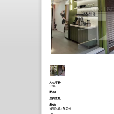
入伙年份:
1994
間格:
座向景觀:
裝修:
留現裝置 / 無裝修