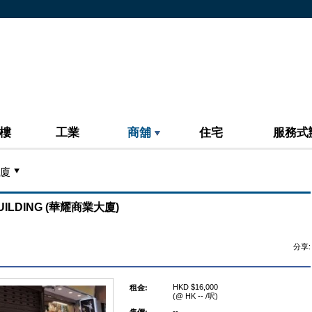
樓
工業
商舖
住宅
服務式
廈
UILDING (華耀商業大廈)
分享:
HKD $16,000
租金:
(@ HK -- /呎)
--