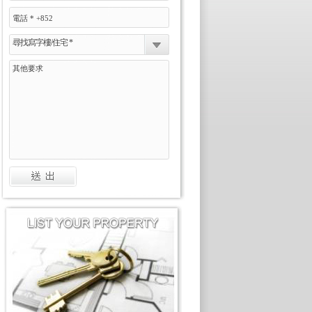
尋找寫字樓/住宅 *