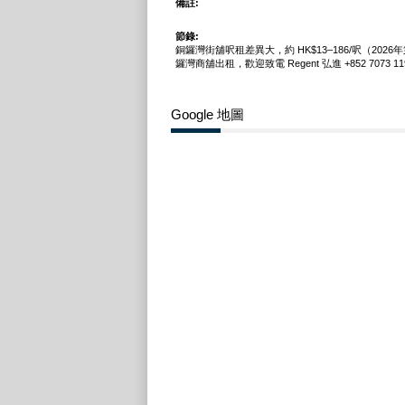
備註:
節錄:
銅鑼灣街舖呎租差異大，約 HK$13–186/呎（202
鑼灣商舖出租，歡迎致電 Regent 弘進 +852 7073 11
Google 地圖