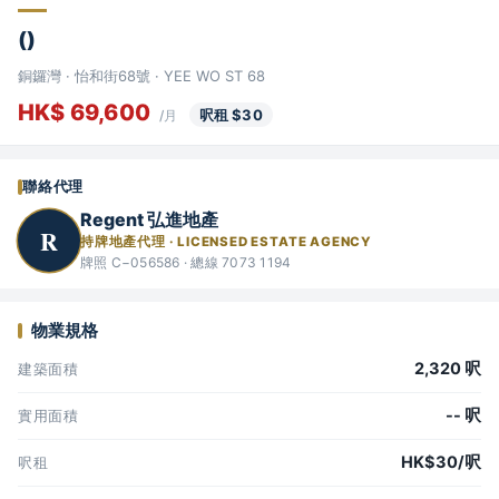
()
銅鑼灣 · 怡和街68號 · YEE WO ST 68
HK$ 69,600
呎租 $30
/月
聯絡代理
Regent 弘進地產
R
持牌地產代理 · LICENSED ESTATE AGENCY
牌照 C−056586 · 總線 7073 1194
物業規格
2,320 呎
建築面積
-- 呎
實用面積
HK$30/呎
呎租