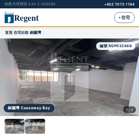
地產代理牌照 EAA C-056586
+852 7073 1194
Regent
‹ 住宅
首頁
住宅出租
銅鑼灣
›
›
編號 RGP032468
銅鑼灣 Causeway Bay
1 / 2