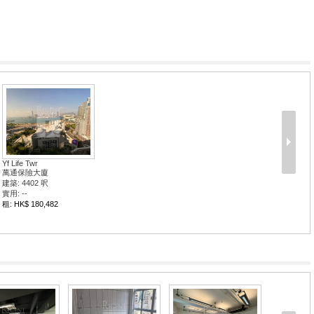
Yf Life Twr
萬通保險大廈
建築: 4402 呎
實用: --
租: HK$ 180,482