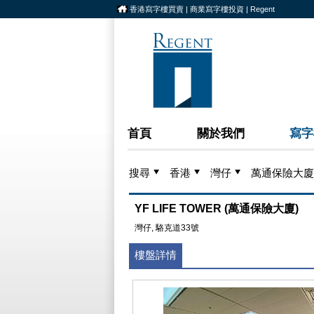
香港寫字樓買賣 | 商業寫字樓投資 | Regent
首頁
關於我們
寫字
搜尋
香港
灣仔
萬通保險大廈
YF LIFE TOWER (萬通保險大廈)
灣仔, 駱克道33號
樓盤詳情