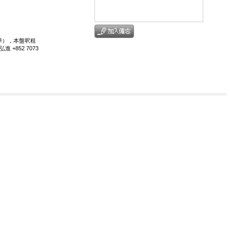
3季），本盤呎租
 +852 7073