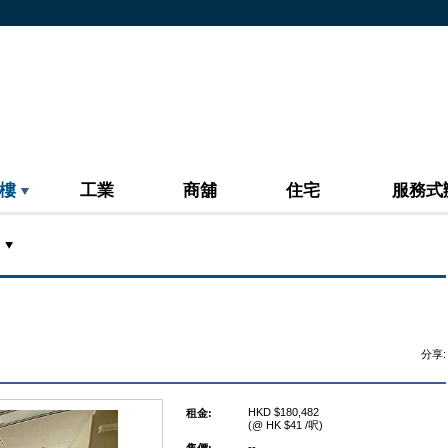
樓
工業
商舖
住宅
服務式
分享:
HKD $180,482
租金:
(@ HK $41 /呎)
--