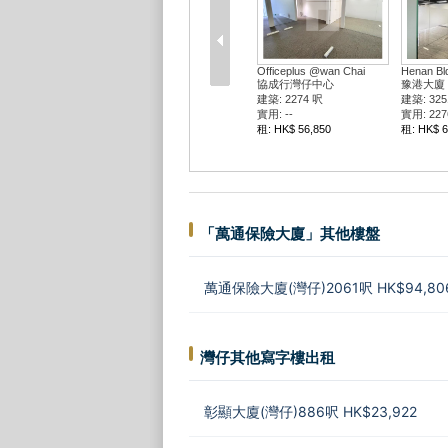
Officeplus @wan Chai
Henan Bl
協成行灣仔中心
豫港大廈
建築: 2274 呎
建築: 325
實用: --
實用: 227
租: HK$ 56,850
租: HK$ 6
「萬通保險大廈」其他樓盤
萬通保險大廈(灣仔)2061呎 HK$94,80
灣仔其他寫字樓出租
彰顯大廈(灣仔)886呎 HK$23,922