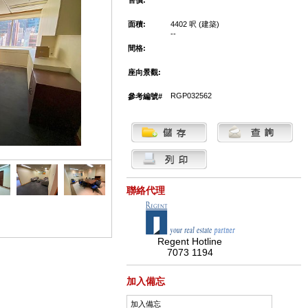
售價:
面積:
4402 呎 (建築)
--
間格:
座向景觀:
RGP032562
參考編號#
聯絡代理
Regent Hotline
7073 1194
加入備忘
加入備忘