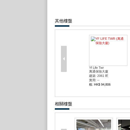
其他樓盤
Yf Life Twr
萬通保險大廈
建築: 2061 呎
實用: --
租: HK$ 94,806
相關樓盤