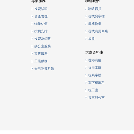
專業服務
聯絡我們
投資移民
聯絡職員
資產管理
尋找寫字樓
物業估值
尋找物業
按揭安排
尋找商用商店
投資及銷售
放盤
辦公室服務
大廈資料庫
零售服務
香港商廈
工業服務
香港工廈
香港物業租賃
租寫字樓
寫字樓出租
租工廈
共享辦公室