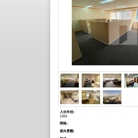
入伙年份:
1993
間格:
座向景觀: