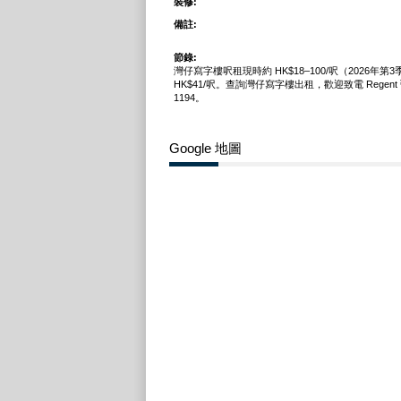
裝修:
備註:
節錄:
灣仔寫字樓呎租現時約 HK$18–100/呎（2026年第
HK$41/呎。查詢灣仔寫字樓出租，歡迎致電 Regent 弘進
1194。
Google 地圖