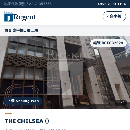
地產代理牌照 EAA C-056586
+852 7073 1194
Regent
‹ 寫字樓
首頁
寫字樓出租
上環
›
›
編號 RGP032629
上環 Sheung Wan
1 / 1
THE CHELSEA ()