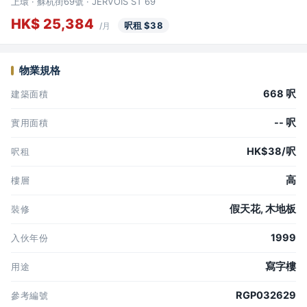
上環 · 蘇杭街69號 · JERVOIS ST 69
HK$ 25,384
呎租 $38
/月
物業規格
668 呎
建築面積
-- 呎
實用面積
HK$38/呎
呎租
高
樓層
假天花, 木地板
裝修
1999
入伙年份
寫字樓
用途
RGP032629
參考編號