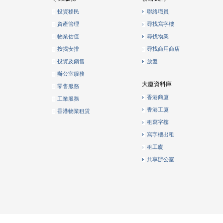
投資移民
聯絡職員
資產管理
尋找寫字樓
物業估值
尋找物業
按揭安排
尋找商用商店
投資及銷售
放盤
辦公室服務
大廈資料庫
零售服務
香港商廈
工業服務
香港工廈
香港物業租賃
租寫字樓
寫字樓出租
租工廈
共享辦公室