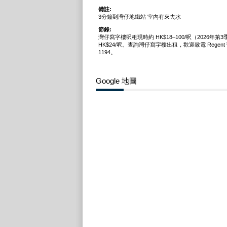
備註:
3分鐘到灣仔地鐵站 室內有來去水
節錄:
灣仔寫字樓呎租現時約 HK$18–100/呎（2026年第
HK$24/呎。查詢灣仔寫字樓出租，歡迎致電 Regent 弘進
1194。
Google 地圖