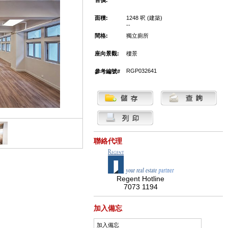
售價:
面積:
1248 呎 (建築)
--
間格:
獨立廁所
座向景觀:
樓景
RGP032641
參考編號#
聯絡代理
Regent Hotline
7073 1194
加入備忘
加入備忘