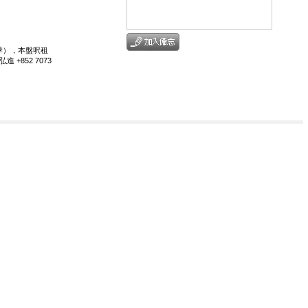
3季），本盤呎租
 +852 7073