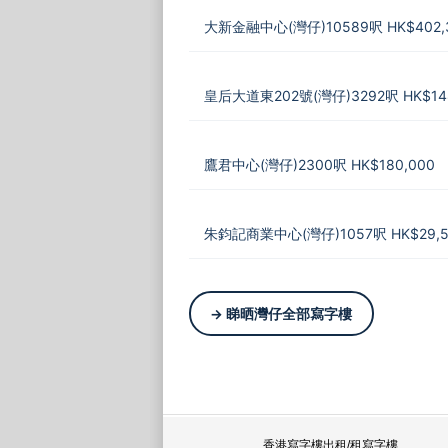
大新金融中心(灣仔)10589呎 HK$402,
皇后大道東202號(灣仔)3292呎 HK$148
鷹君中心(灣仔)2300呎 HK$180,000
朱鈞記商業中心(灣仔)1057呎 HK$29,5
→ 睇晒灣仔全部寫字樓
香港寫字樓出租/租寫字樓