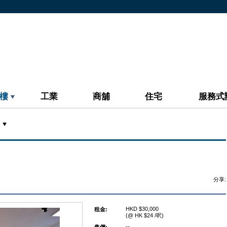
樓
工業
商舖
住宅
服務式
分享:
HKD $30,000
租金:
(@ HK $24 /呎)
--