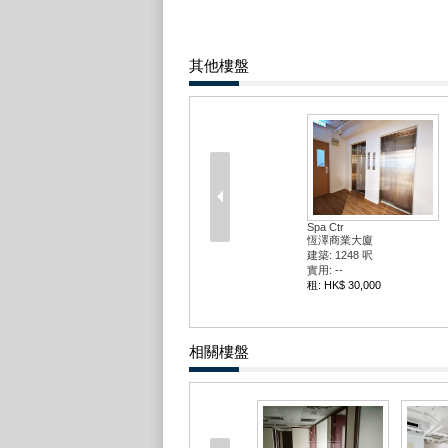
其他樓盤
Spa Ctr
恆澤商業大廈
建築: 1248 呎
實用: --
租: HK$ 30,000
相關樓盤