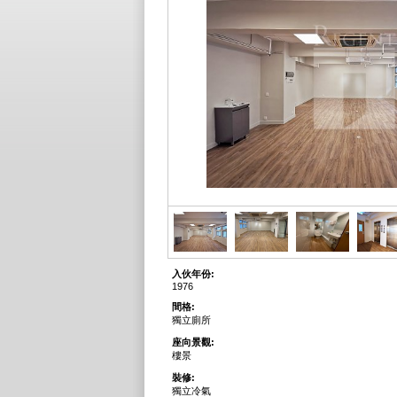
入伙年份:
1976
間格:
獨立廁所
座向景觀:
樓景
裝修:
獨立冷氣