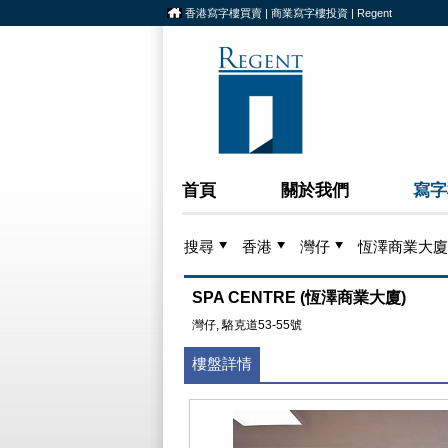
香港寫字樓買賣 | 商業寫字樓投資 | Regent
首頁
關於我們
寫字
搜尋
香港
灣仔
恆澤商業大廈
SPA CENTRE (恆澤商業大廈)
灣仔, 駱克道53-55號
樓盤詳情