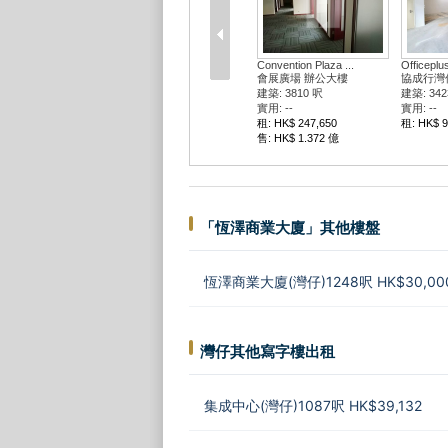
Convention Plaza ...
Officepl
會展廣場 辦公大樓
協成行灣
建築: 3810 呎
建築: 342
實用: --
實用: --
租: HK$ 247,650
租: HK$ 9
售: HK$ 1.372 億
「恆澤商業大廈」其他樓盤
恆澤商業大廈(灣仔)1248呎 HK$30,00
灣仔其他寫字樓出租
集成中心(灣仔)1087呎 HK$39,132