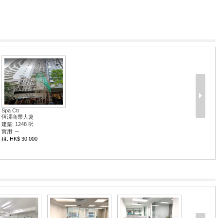
Spa Ctr
恆澤商業大廈
建築: 1248 呎
實用: --
租: HK$ 30,000