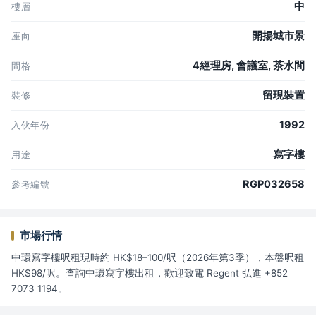
中
樓層
開揚城市景
座向
4經理房, 會議室, 茶水間
間格
留現裝置
裝修
1992
入伙年份
寫字樓
用途
RGP032658
參考編號
市場行情
中環寫字樓呎租現時約 HK$18–100/呎（2026年第3季），本盤呎租
HK$98/呎。查詢中環寫字樓出租，歡迎致電 Regent 弘進 +852
7073 1194。