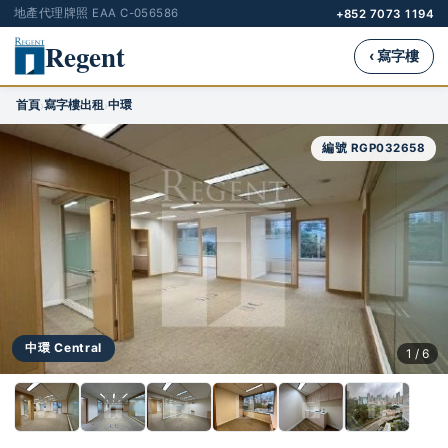
地產代理牌照 EAA C-056586
+852 7073 1194
Regent
‹ 寫字樓
首頁
寫字樓出租
中環
›
›
編號 RGP032658
中環 Central
1 / 6