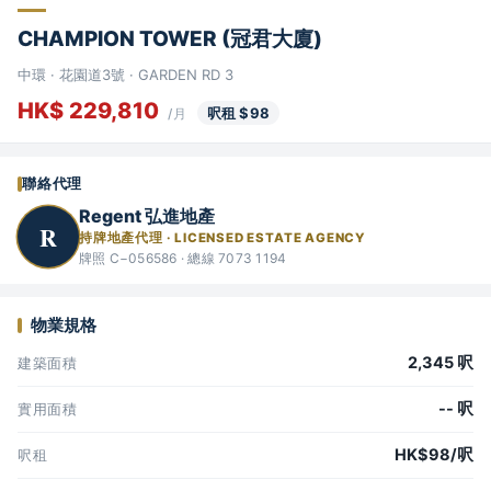
CHAMPION TOWER (冠君大廈)
中環 · 花園道3號 · GARDEN RD 3
HK$ 229,810
呎租 $98
/月
聯絡代理
Regent 弘進地產
R
持牌地產代理 · LICENSED ESTATE AGENCY
牌照 C−056586 · 總線 7073 1194
物業規格
2,345 呎
建築面積
-- 呎
實用面積
HK$98/呎
呎租