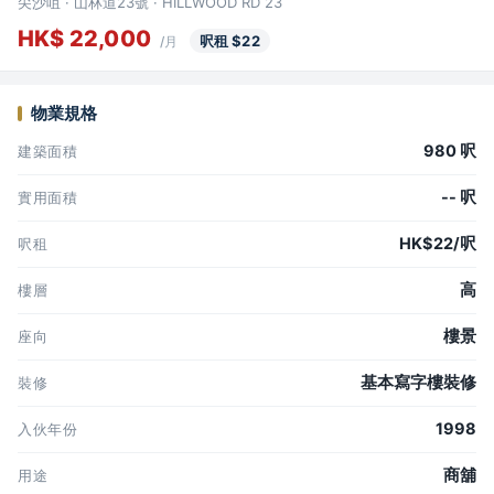
尖沙咀 · 山林道23號 · HILLWOOD RD 23
HK$ 22,000
呎租 $22
/月
物業規格
980 呎
建築面積
-- 呎
實用面積
HK$22/呎
呎租
高
樓層
樓景
座向
基本寫字樓裝修
裝修
1998
入伙年份
商舖
用途