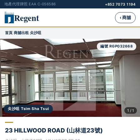
地產代理牌照 EAA C-056586
+852 7073 1194
Regent
‹ 商舖
首頁
商舖出租
尖沙咀
›
›
編號 RGP032668
尖沙咀 Tsim Sha Tsui
1 / 1
23 HILLWOOD ROAD (山林道23號)