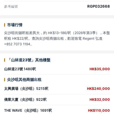
RGP032668
參考編號
市場行情
尖沙咀街舖呎租差異大，約 HK$13–186/呎（2026年第3季），本盤
呎租 HK$22/呎。查詢尖沙咀商舖出租，歡迎致電 Regent 弘進
+852 7073 1194。
「山林道23號」其他樓盤
山林道23號 1480呎
HK$35,000
尖沙咀其他商舖出租
太興廣場（尖沙咀）5215呎
HK$240,000
僑業大廈（尖沙咀）922呎
HK$32,000
THE WAVE（尖沙咀）1691呎
HK$110,000