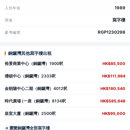
1989
入伙年份
寫字樓
用途
RGP1230298
參考編號
銅鑼灣其他寫字樓出租
裕景商業中心（銅鑼灣）1900呎
HK$85,500
禮頓中心（銅鑼灣）2333呎
HK$111,984
金朝陽中心二期（銅鑼灣）4012呎
HK$180,540
時代廣場 (一座（銅鑼灣）8134呎
HK$585,648
皇室大廈（銅鑼灣）2500呎
HK$95,000
→ 瀏覽銅鑼灣全部寫字樓