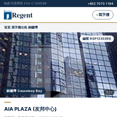
地產代理牌照 EAA C-056586
+852 7073 1194
Regent
‹ 寫字樓
首頁
寫字樓出租
銅鑼灣
›
›
編號 RGP1230298
銅鑼灣 Causeway Bay
1 / 1
AIA PLAZA (友邦中心)