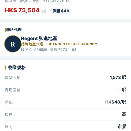
銅鑼灣 · 希慎道18號 · HYSAN AVE 18
HK$ 75,504
呎租 $48
/月
聯絡代理
Regent 弘進地產
R
持牌地產代理 · LICENSED ESTATE AGENCY
牌照 C−056586 · 總線 7073 1194
物業規格
1,573 呎
建築面積
-- 呎
實用面積
HK$48/呎
呎租
高
樓層
市景
座向