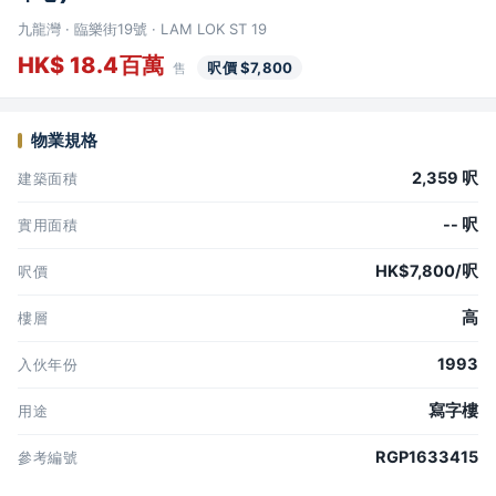
九龍灣 · 臨樂街19號 · LAM LOK ST 19
HK$ 18.4百萬
呎價 $7,800
售
物業規格
2,359 呎
建築面積
-- 呎
實用面積
HK$7,800/呎
呎價
高
樓層
1993
入伙年份
寫字樓
用途
RGP1633415
參考編號