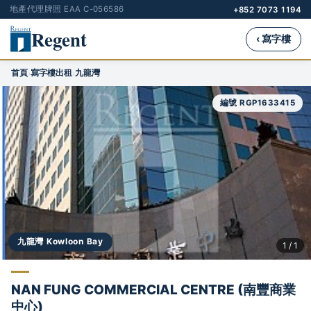
地產代理牌照 EAA C-056586
+852 7073 1194
Regent
‹ 寫字樓
首頁
寫字樓出租
九龍灣
›
›
編號 RGP1633415
九龍灣 Kowloon Bay
1 / 1
NAN FUNG COMMERCIAL CENTRE (南豐商業
中心)