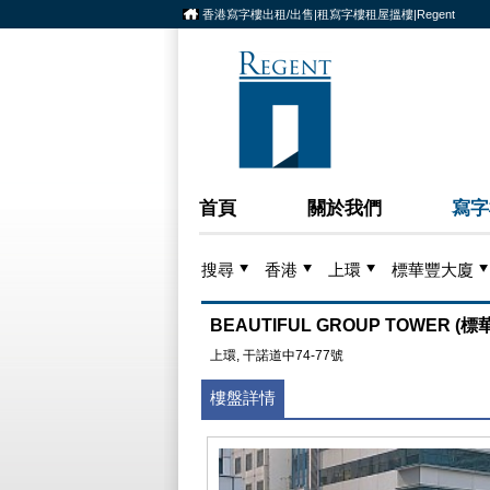
香港寫字樓出租/出售|租寫字樓租屋搵樓|Regent
首頁
關於我們
寫字
搜尋
香港
上環
標華豐大廈
BEAUTIFUL GROUP TOWER (
上環, 干諾道中74-77號
樓盤詳情