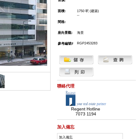
售價:
面積:
1750 呎 (建築)
--
間格:
座向景觀:
海景
RGP2453283
參考編號#
聯絡代理
Regent Hotline
7073 1194
加入備忘
加入備忘