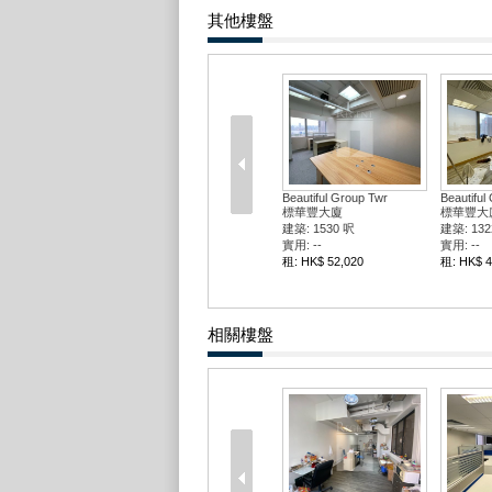
其他樓盤
Beautiful Group Twr
Beautiful
標華豐大廈
標華豐大
建築: 1530 呎
建築: 132
實用: --
實用: --
租: HK$ 52,020
租: HK$ 4
相關樓盤