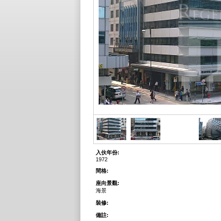
入伙年份:
1972
間格:
座向景觀:
海景
裝修:
備註: