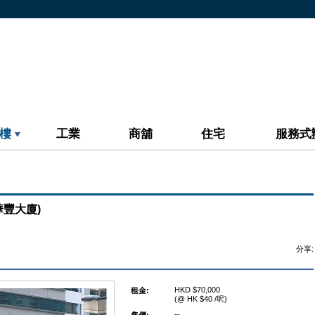
樓
工業
商舖
住宅
服務式
標華豐大廈)
分享:
HKD $70,000
租金:
(@ HK $40 /呎)
--