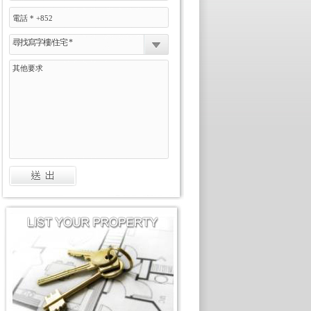
尋找寫字樓/住宅 *