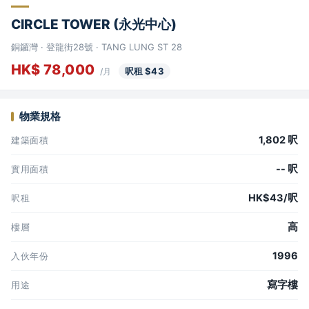
CIRCLE TOWER (永光中心)
銅鑼灣 · 登龍街28號 · TANG LUNG ST 28
HK$ 78,000
呎租 $43
/月
物業規格
1,802 呎
建築面積
-- 呎
實用面積
HK$43/呎
呎租
高
樓層
1996
入伙年份
寫字樓
用途