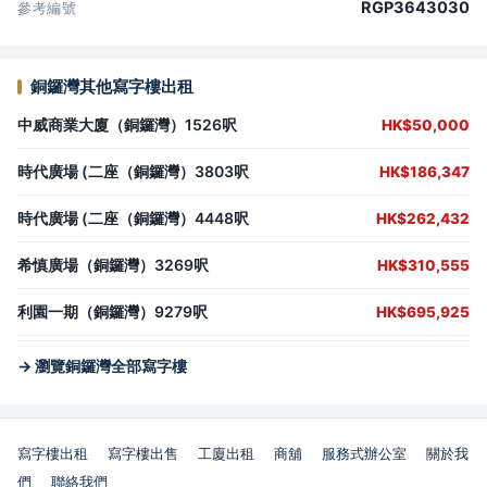
RGP3643030
參考編號
銅鑼灣其他寫字樓出租
中威商業大廈（銅鑼灣）1526呎
HK$50,000
時代廣場 (二座（銅鑼灣）3803呎
HK$186,347
時代廣場 (二座（銅鑼灣）4448呎
HK$262,432
希慎廣場（銅鑼灣）3269呎
HK$310,555
利園一期（銅鑼灣）9279呎
HK$695,925
→ 瀏覽銅鑼灣全部寫字樓
寫字樓出租
寫字樓出售
工廈出租
商舖
服務式辦公室
關於我
們
聯絡我們