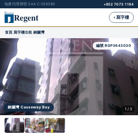
地產代理牌照 EAA C-056586
+852 7073 1194
Regent
‹ 寫字樓
首頁
寫字樓出租
銅鑼灣
›
›
編號 RGP3643030
銅鑼灣 Causeway Bay
1 / 3