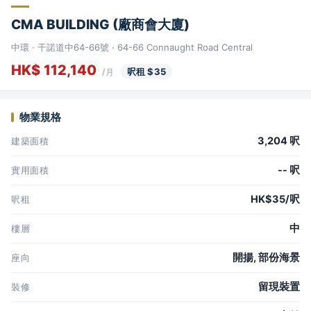
CMA BUILDING (廠商會大廈)
中環 · 干諾道中64-66號 · 64-66 Connaught Road Central
HK$ 112,140
呎租 $35
/月
物業規格
3,204 呎
建築面積
-- 呎
實用面積
HK$35/呎
呎租
中
樓層
開揚, 部份海景
座向
留現裝置
裝修