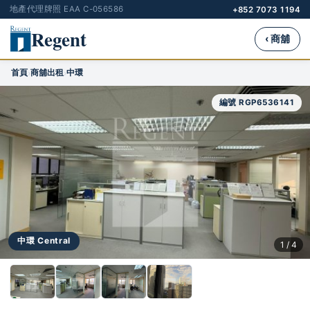
地產代理牌照 EAA C-056586
+852 7073 1194
Regent
‹ 商舖
首頁
商舖出租
中環
›
›
編號 RGP6536141
中環 Central
1 / 4