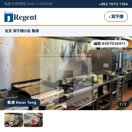
地產代理牌照 EAA C-056586
+852 7073 1194
Regent
‹ 寫字樓
首頁
寫字樓出租
觀塘
›
›
編號 RGP7028611
觀塘 Kwun Tong
1 / 2