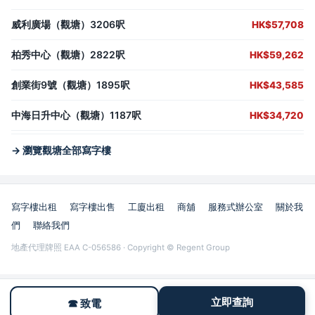
威利廣場（觀塘）3206呎
HK$57,708
柏秀中心（觀塘）2822呎
HK$59,262
創業街9號（觀塘）1895呎
HK$43,585
中海日升中心（觀塘）1187呎
HK$34,720
→ 瀏覽觀塘全部寫字樓
寫字樓出租
寫字樓出售
工廈出租
商舖
服務式辦公室
關於我
們
聯絡我們
地產代理牌照 EAA C-056586 · Copyright © Regent Group
立即查詢
☎ 致電