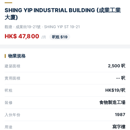
SHING YIP INDUSTRIAL BUILDING (成業工業
大廈)
觀塘 · 成業街19-21號 · SHING YIP ST 19-21
HK$ 47,800
呎租 $19
/月
物業規格
2,500 呎
建築面積
-- 呎
實用面積
HK$19/呎
呎租
食物製造工場
裝修
1987
入伙年份
寫字樓
用途