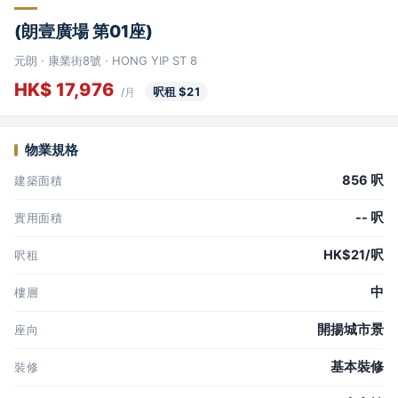
(朗壹廣場 第01座)
元朗 · 康業街8號 · HONG YIP ST 8
HK$ 17,976
呎租 $21
/月
物業規格
856 呎
建築面積
-- 呎
實用面積
HK$21/呎
呎租
中
樓層
開揚城市景
座向
基本裝修
裝修