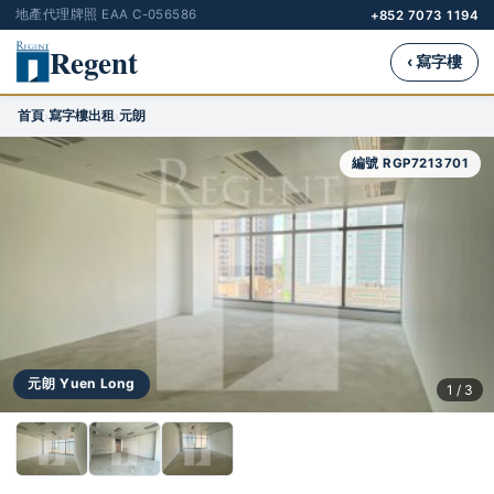
地產代理牌照 EAA C-056586
+852 7073 1194
Regent
‹ 寫字樓
首頁
寫字樓出租
元朗
›
›
編號 RGP7213701
元朗 Yuen Long
1 / 3