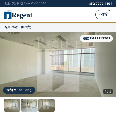
地產代理牌照 EAA C-056586
+852 7073 1194
Regent
‹ 住宅
首頁
住宅出租
元朗
›
›
編號 RGP7213701
元朗 Yuen Long
1 / 3