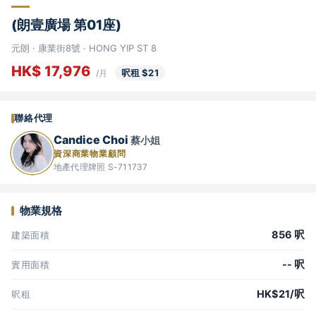
(朗壹廣場 第01座)
元朗 · 康業街8號 · HONG YIP ST 8
HK$ 17,976
呎租 $21
/月
聯絡代理
Candice Choi
蔡小姐
資深商業物業顧問
地產代理牌照 S-711737
物業規格
856 呎
建築面積
-- 呎
實用面積
HK$21/呎
呎租