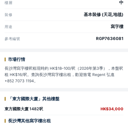
中
樓層
基本裝修 (天花,地毯)
裝修
寫字樓
用途
RGP7636081
參考編號
市場行情
長沙灣寫字樓呎租現時約 HK$18–100/呎（2026年第3季），本盤呎
租 HK$16/呎。查詢長沙灣寫字樓出租，歡迎致電 Regent 弘進
+852 7073 1194。
「東方國際大廈」其他樓盤
東方國際大廈 1482呎
HK$34,000
長沙灣其他寫字樓出租