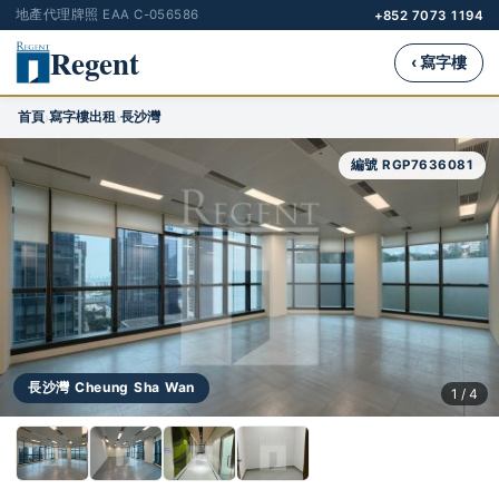
地產代理牌照 EAA C-056586
+852 7073 1194
Regent
‹ 寫字樓
首頁
寫字樓出租
長沙灣
›
›
編號 RGP7636081
長沙灣 Cheung Sha Wan
1 / 4