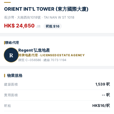
ORIENT INT'L TOWER (東方國際大廈)
長沙灣 · 大南西街1018號 · TAI NAN W ST 1018
HK$ 24,650
呎租 $16
/月
聯絡代理
Regent 弘進地產
R
持牌地產代理 · LICENSED ESTATE AGENCY
牌照 C−056586 · 總線 7073 1194
物業規格
1,539 呎
建築面積
-- 呎
實用面積
HK$16/呎
呎租