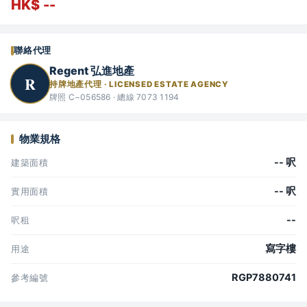
HK$ --
聯絡代理
Regent 弘進地產
R
持牌地產代理 · LICENSED ESTATE AGENCY
牌照 C−056586 · 總線 7073 1194
物業規格
-- 呎
建築面積
-- 呎
實用面積
--
呎租
寫字樓
用途
RGP7880741
參考編號