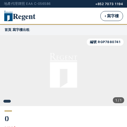
地產代理牌照 EAA C-056586
+852 7073 1194
Regent
‹ 寫字樓
首頁
寫字樓出租
›
›
編號 RGP7880741
1 / 1
()