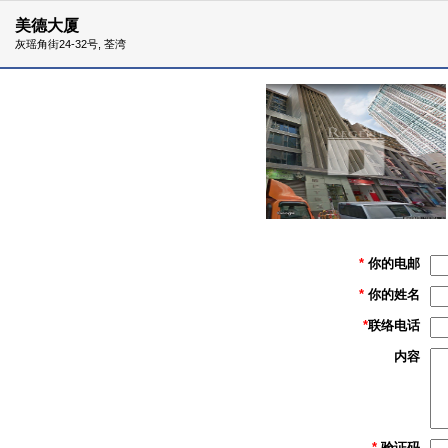
美德大厦
灰瑶角街24-32号, 荃湾
*
你的电邮
*
你的姓名
*
联络电话
内容
*
验证码