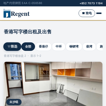
地产代理牌照 EAA C-056586
+852 7073 1194
Regent
☎ 致电
香港写字楼出租及出售
全部
香港仔
中环
铜锣湾
柴湾
跑马
筛选
香港写字楼放盘 2 ・ 显示 1–2
尖沙咀