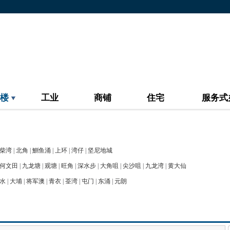
楼
工业
商铺
住宅
服务式
柴湾
|
北角
|
鰂鱼涌
|
上环
|
湾仔
|
坚尼地城
何文田
|
九龙塘
|
观塘
|
旺角
|
深水步
|
大角咀
|
尖沙咀
|
九龙湾
|
黄大仙
水
|
大埔
|
将军澳
|
青衣
|
荃湾
|
屯门
|
东涌
|
元朗