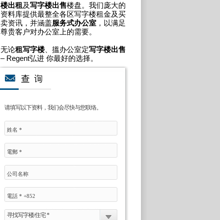
楼出租
及
写字楼出售
楼盘。我们庞大的
资料库提供最整全各区写字楼租金及买
卖资讯，并涵盖
服务式办公室
，以满足
尊贵客户对办公室上的需要。
无论
租写字楼
、搵办公室定
写字楼出售
– Regent弘进 你最好的选择。
请填写以下资料，我们会尽快与您联络。
寻找写字楼/住宅 *