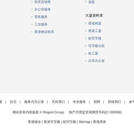
投资及销售
放盘
办公室服务
大厦资料库
零售服务
香港商厦
工业服务
香港工厦
香港物业租赁
租写字楼
写字楼出租
租工厦
共享办公室
楼
|
住宅
|
服务式办公室
|
关於我们
|
专业服务
|
招聘
|
联络我们
|
参
网站所有内容版权 © Regent Group. 地产代理监管局牌照号码(C-056586)
香港物业
|
香港写字楼
|
租写字楼
|
Sitemap
|
香港商务