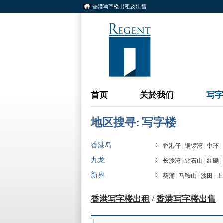
香港写字楼出租及出售
首页
关於我们
写字
地区搜寻: 写字楼
:
香港岛
香港仔
|
铜锣湾
|
中环
|
:
九龙
长沙湾
|
钻石山
|
红磡
|
:
新界
葵涌
|
马鞍山
|
沙田
|
上
香港写字楼出租
/
香港写字楼出售