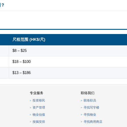
别？
尺租范围 (HK$/尺)
$8 – $25
$18 – $100
$13 – $186
专业服务
联络我们
投资移民
联络职员
资产管理
寻找写字楼
物业估值
寻找物业
按揭安排
寻找商用商店