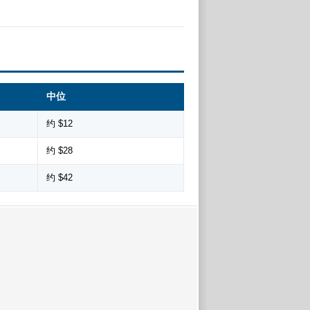
中位
约 $12
约 $28
约 $42