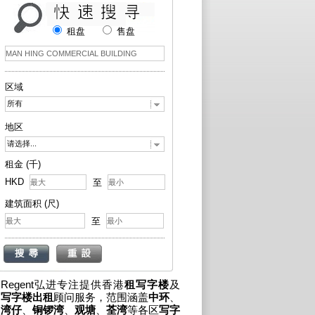
租盘
售盘
区域
所有
地区
请选择...
租金 (千)
HKD
至
建筑面积 (尺)
至
Regent弘进专注提供香港
租写字楼
及
写字楼出租
顾问服务，范围涵盖
中环
、
湾仔
、
铜锣湾
、
观塘
、
荃湾
等各区
写字