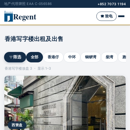
地产代理牌照 EAA C-056586
+852 7073 1194
Regent
☎ 致电
香港写字楼出租及出售
全部
香港仔
中环
铜锣湾
柴湾
跑马
筛选
香港写字楼放盘 3 ・ 显示 1–3
西营盘