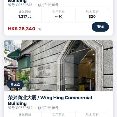
Building
编号 C0580613 ・ 修打兰街16号
建筑面积
实用面积
尺租/尺价
1,317 尺
-- 尺
$20
查询
HK$ 26,340
/月
西营盘
荣兴商业大厦 / Wing Hing Commercial
Building
编号 C0580614 ・ 修打兰街16号
建筑面积
实用面积
尺租/尺价