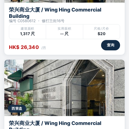
荣兴商业大厦 / Wing Hing Commercial
Building
编号 C0580612 ・ 修打兰街16号
建筑面积
实用面积
尺租/尺价
1,317 尺
-- 尺
$20
查询
HK$ 26,340
/月
西营盘
荣兴商业大厦 / Wing Hing Commercial