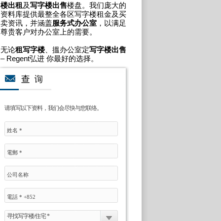
楼出租
及
写字楼出售
楼盘。我们庞大的
资料库提供最整全各区写字楼租金及买
卖资讯，并涵盖
服务式办公室
，以满足
尊贵客户对办公室上的需要。
无论
租写字楼
、搵办公室定
写字楼出售
– Regent弘进 你最好的选择。
请填写以下资料，我们会尽快与您联络。
寻找写字楼/住宅 *