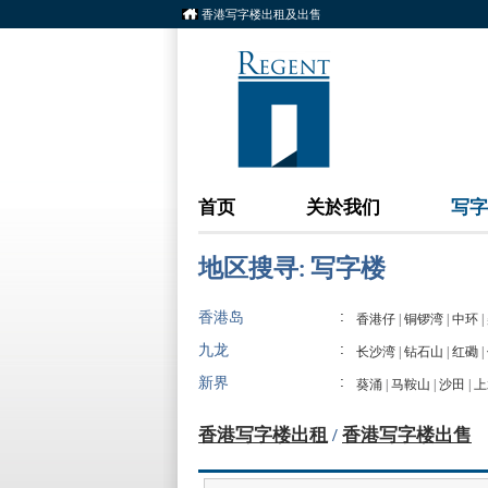
香港写字楼出租及出售
首页
关於我们
写字
地区搜寻: 写字楼
:
香港岛
香港仔
|
铜锣湾
|
中环
|
:
九龙
长沙湾
|
钻石山
|
红磡
|
:
新界
葵涌
|
马鞍山
|
沙田
|
上
香港写字楼出租
/
香港写字楼出售