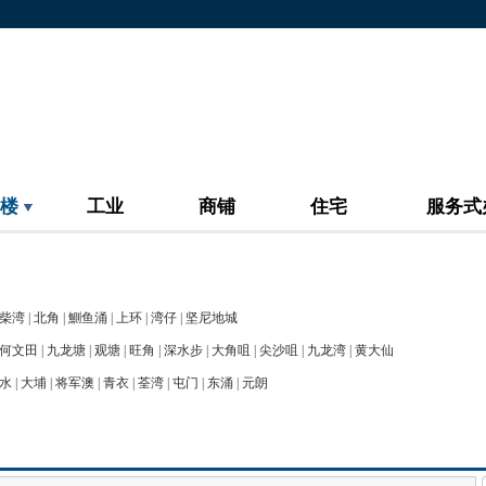
楼
工业
商铺
住宅
服务式
柴湾
|
北角
|
鰂鱼涌
|
上环
|
湾仔
|
坚尼地城
何文田
|
九龙塘
|
观塘
|
旺角
|
深水步
|
大角咀
|
尖沙咀
|
九龙湾
|
黄大仙
水
|
大埔
|
将军澳
|
青衣
|
荃湾
|
屯门
|
东涌
|
元朗