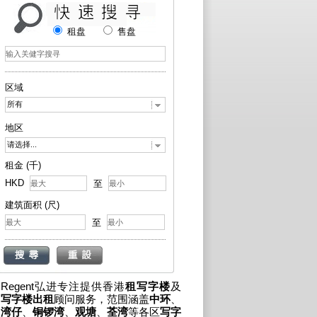
租盘
售盘
区域
所有
地区
请选择...
租金 (千)
HKD
至
建筑面积 (尺)
至
Regent弘进专注提供香港
租写字楼
及
写字楼出租
顾问服务，范围涵盖
中环
、
湾仔
、
铜锣湾
、
观塘
、
荃湾
等各区
写字