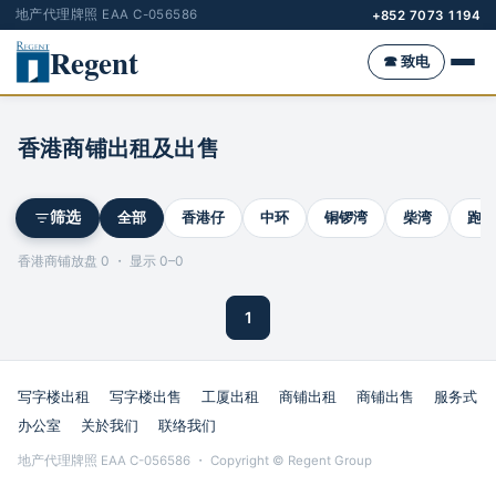
地产代理牌照 EAA C-056586
+852 7073 1194
Regent
☎ 致电
香港商铺出租及出售
全部
香港仔
中环
铜锣湾
柴湾
跑马
筛选
香港商铺放盘 0 ・ 显示 0–0
1
写字楼出租
写字楼出售
工厦出租
商铺出租
商铺出售
服务式
办公室
关於我们
联络我们
地产代理牌照 EAA C-056586 ・ Copyright © Regent Group