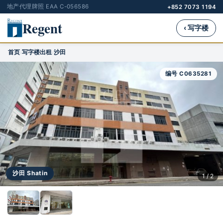
地产代理牌照 EAA C-056586
+852 7073 1194
Regent
‹ 写字楼
首页
写字楼出租
沙田
›
›
编号 C0635281
沙田 Shatin
1 / 2