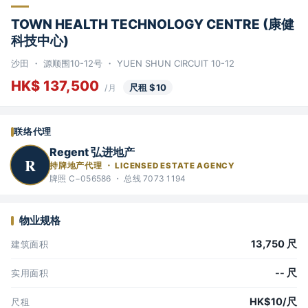
TOWN HEALTH TECHNOLOGY CENTRE (康健
科技中心)
沙田 ・ 源顺围10-12号 ・ YUEN SHUN CIRCUIT 10-12
HK$ 137,500
尺租 $10
/月
联络代理
Regent 弘进地产
R
持牌地产代理 ・ LICENSED ESTATE AGENCY
牌照 C−056586 ・ 总线 7073 1194
物业规格
13,750 尺
建筑面积
-- 尺
实用面积
HK$10/尺
尺租