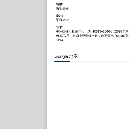
装修:
酒吧装修
备注:
平台 214'
节录:
中环街铺尺租差异大，约 HK$13–186/尺（2026
HK$72/尺。查询中环商铺出租，欢迎致电 Regent 弘进 
1194。
Google 地图