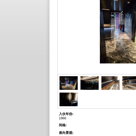
入伙年份:
1966
间格:
座向景观: