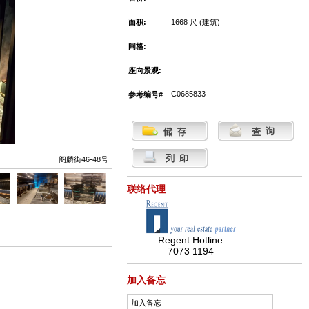
面积:
1668 尺 (建筑)
--
间格:
座向景观:
C0685833
参考编号#
阁麟街46-48号
联络代理
Regent Hotline
7073 1194
加入备忘
加入备忘