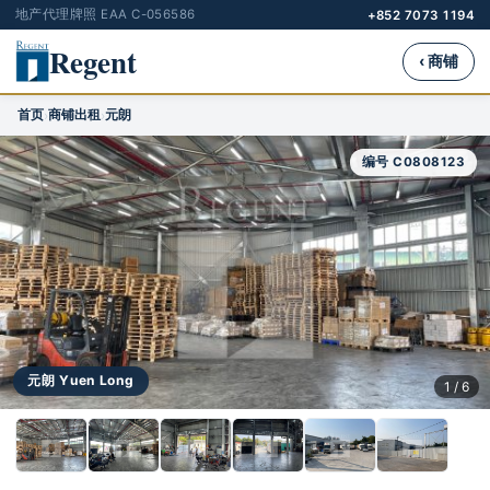
地产代理牌照 EAA C-056586
+852 7073 1194
Regent
‹ 商铺
首页
商铺出租
元朗
›
›
编号 C0808123
元朗 Yuen Long
1 / 6