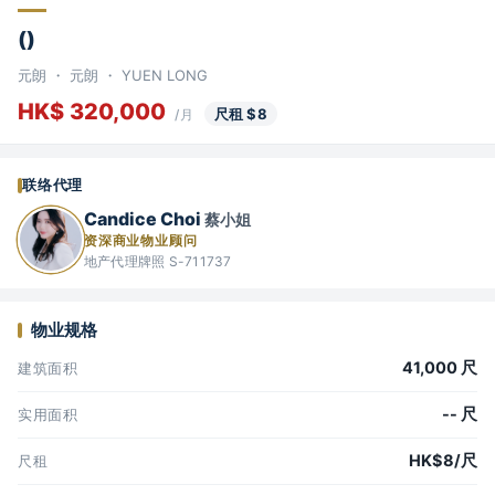
()
元朗 ・ 元朗 ・ YUEN LONG
HK$ 320,000
尺租 $8
/月
联络代理
Candice Choi
蔡小姐
资深商业物业顾问
地产代理牌照 S-711737
物业规格
41,000 尺
建筑面积
-- 尺
实用面积
HK$8/尺
尺租