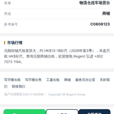
物流仓连车场货台
装修
商铺
用途
C0808123
参考编号
市场行情
元朗街铺尺租差异大，约 HK$13–186/尺（2026年第3季），本盘尺
租 HK$8/尺。查询元朗商铺出租，欢迎致电 Regent 弘进 +852
7073 1194。
写字楼出租
写字楼出售
工厦出租
商铺
服务式办公室
关於我
们
联络我们
地产代理牌照 EAA C-056586 ・ Copyright © Regent Group