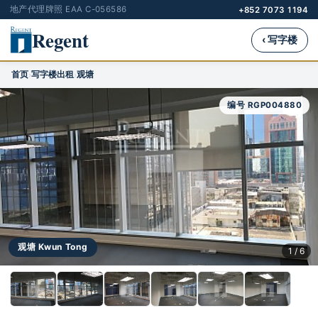
地产代理牌照 EAA C-056586
+852 7073 1194
Regent
‹ 写字楼
首页
写字楼出租
观塘
›
›
编号 RGP004880
观塘 Kwun Tong
1 / 6