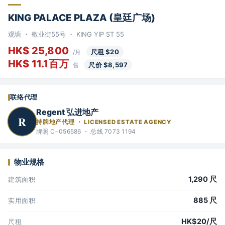
KING PALACE PLAZA (皇廷广场)
观塘 ・ 敬业街55号 ・ KING YIP ST 55
HK$ 25,800
尺租 $20
/月
HK$ 11.1百万
尺价 $8,597
售
联络代理
Regent 弘进地产
R
持牌地产代理 ・ LICENSED ESTATE AGENCY
牌照 C−056586 ・ 总线 7073 1194
物业规格
1,290 尺
建筑面积
885 尺
实用面积
HK$20/尺
尺租