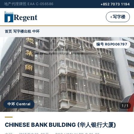
地产代理牌照 EAA C-056586
+852 7073 1194
Regent
‹ 写字楼
首页
写字楼出租
中环
›
›
编号 RGP006797
中环 Central
1 / 1
CHINESE BANK BUILDING (华人银行大厦)