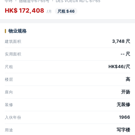
中环 ・ 德辅道中61-65号 ・ DES VOEUX RD C 61-65
HK$ 172,408
尺租 $46
/月
物业规格
3,748 尺
建筑面积
-- 尺
实用面积
HK$46/尺
尺租
高
楼层
开扬
座向
无装修
装修
1966
入伙年份
写字楼
用途