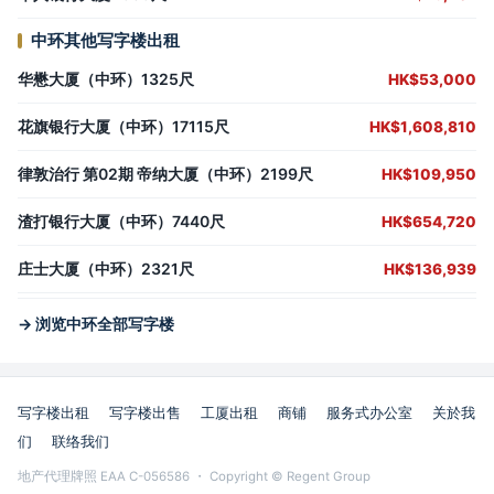
中环其他写字楼出租
华懋大厦（中环）1325尺
HK$53,000
花旗银行大厦（中环）17115尺
HK$1,608,810
律敦治行 第02期 帝纳大厦（中环）2199尺
HK$109,950
渣打银行大厦（中环）7440尺
HK$654,720
庄士大厦（中环）2321尺
HK$136,939
→ 浏览中环全部写字楼
写字楼出租
写字楼出售
工厦出租
商铺
服务式办公室
关於我
们
联络我们
地产代理牌照 EAA C-056586 ・ Copyright © Regent Group