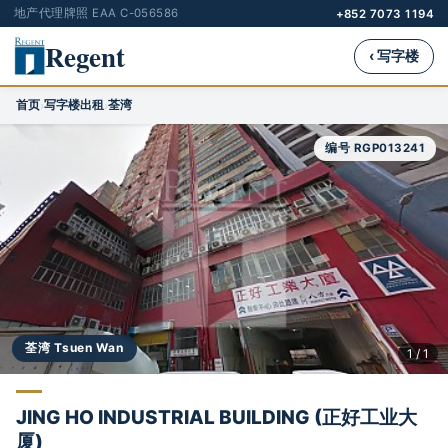
地产代理牌照 EAA C-056586
+852 7073 1194
Regent
‹ 写字楼
首页
写字楼出租
荃湾
›
›
编号 RGP013241
荃湾 Tsuen Wan
1 / 1
JING HO INDUSTRIAL BUILDING (正好工业大
厦)