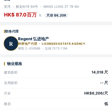
荃湾 ・ 横龙街78-84号 ・ WANG LUNG ST 78-84
HK$ 87.0百万
尺价 $6,206
售
联络代理
Regent 弘进地产
R
持牌地产代理 ・ LICENSED ESTATE AGENCY
牌照 C−056586 ・ 总线 7073 1194
物业规格
14,018 尺
建筑面积
-- 尺
实用面积
HK$6,206/尺
尺价
低
楼层