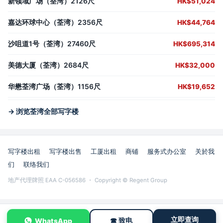
新领域广场（荃湾）2126尺
HK$51,024
嘉达环球中心（荃湾）2356尺
HK$44,764
沙咀道1号（荃湾）27460尺
HK$695,314
美德大厦（荃湾）2684尺
HK$32,000
华懋荃湾广场（荃湾）1156尺
HK$19,652
→ 浏览荃湾全部写字楼
写字楼出租
写字楼出售
工厦出租
商铺
服务式办公室
关於我
们
联络我们
地产代理牌照 EAA C-056586 ・ Copyright © Regent Group
立即查询
☎ 致电
WhatsApp