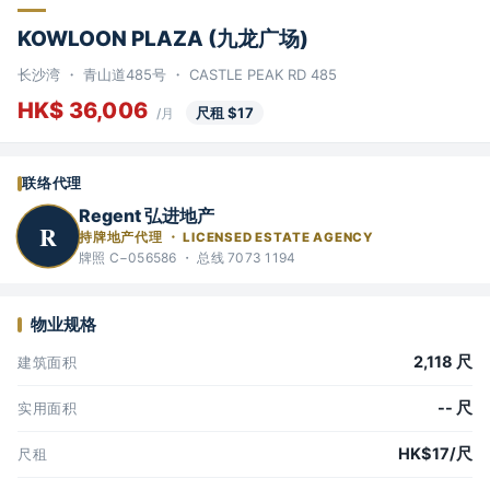
KOWLOON PLAZA (九龙广场)
长沙湾 ・ 青山道485号 ・ CASTLE PEAK RD 485
HK$ 36,006
尺租 $17
/月
联络代理
Regent 弘进地产
R
持牌地产代理 ・ LICENSED ESTATE AGENCY
牌照 C−056586 ・ 总线 7073 1194
物业规格
2,118 尺
建筑面积
-- 尺
实用面积
HK$17/尺
尺租