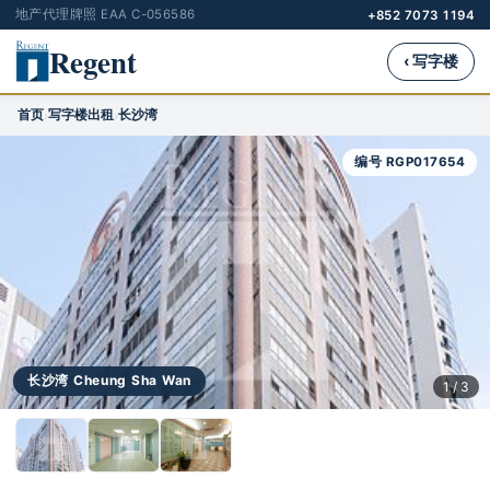
地产代理牌照 EAA C-056586
+852 7073 1194
Regent
‹ 写字楼
首页
写字楼出租
长沙湾
›
›
编号 RGP017654
长沙湾 Cheung Sha Wan
1 / 3