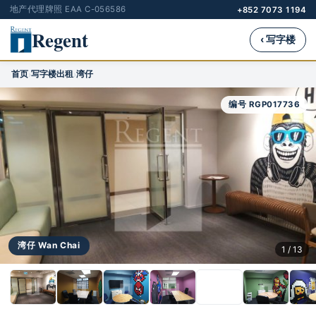
地产代理牌照 EAA C-056586
+852 7073 1194
Regent
‹ 写字楼
首页
写字楼出租
湾仔
›
›
编号 RGP017736
湾仔 Wan Chai
1 / 13