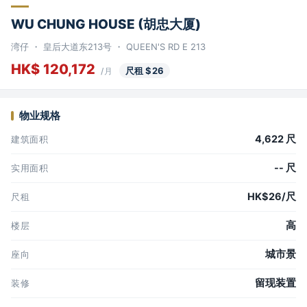
WU CHUNG HOUSE (胡忠大厦)
湾仔 ・ 皇后大道东213号 ・ QUEEN'S RD E 213
HK$ 120,172
尺租 $26
/月
物业规格
4,622 尺
建筑面积
-- 尺
实用面积
HK$26/尺
尺租
高
楼层
城市景
座向
留现装置
装修