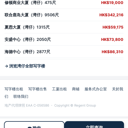
修顿商业大厦（湾仔）475尺
HK$19,000
联合鹿岛大厦（湾仔）9506尺
HK$342,216
夏悫大厦（湾仔）1315尺
HK$59,175
安盛中心（湾仔）2050尺
HK$73,800
海德中心（湾仔）2877尺
HK$86,310
→ 浏览湾仔全部写字楼
写字楼出租
写字楼出售
工厦出租
商铺
服务式办公室
关於我
们
联络我们
地产代理牌照 EAA C-056586 ・ Copyright © Regent Group
立即查询