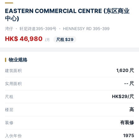
EASTERN COMMERCIAL CENTRE (东区商业
中心)
湾仔 ・ 轩尼诗道395-399号 ・ HENNESSY RD 395-399
HK$ 46,980
尺租 $29
/月
物业规格
1,620 尺
建筑面积
-- 尺
实用面积
HK$29/尺
尺租
高
楼层
有装修
装修
1975
入伙年份