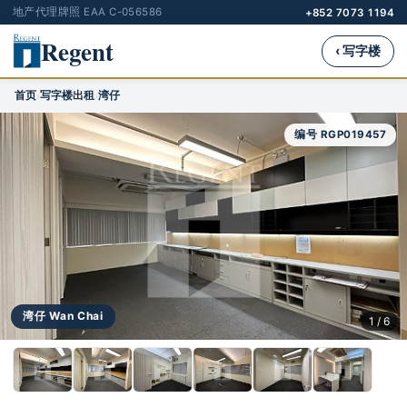
地产代理牌照 EAA C-056586
+852 7073 1194
Regent
‹ 写字楼
首页
写字楼出租
湾仔
›
›
编号 RGP019457
湾仔 Wan Chai
1 / 6