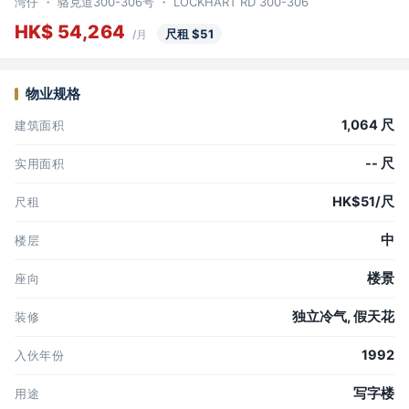
湾仔 ・ 骆克道300-306号 ・ LOCKHART RD 300-306
HK$ 54,264
尺租 $51
/月
物业规格
1,064 尺
建筑面积
-- 尺
实用面积
HK$51/尺
尺租
中
楼层
楼景
座向
独立冷气, 假天花
装修
1992
入伙年份
写字楼
用途