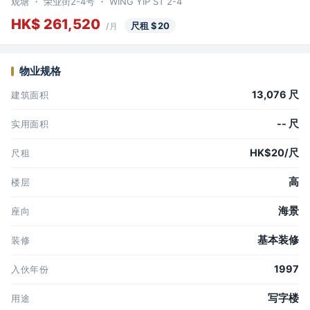
观塘 ・ 荣业街2-4号 ・ WING YIP ST 2-4
HK$ 261,520
尺租 $20
/月
物业规格
13,076 尺
建筑面积
-- 尺
实用面积
HK$20/尺
尺租
高
楼层
海景
座向
基本装修
装修
1997
入伙年份
写字楼
用途