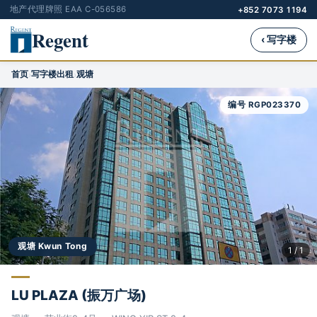
地产代理牌照 EAA C-056586
+852 7073 1194
Regent
‹ 写字楼
首页
写字楼出租
观塘
›
›
编号 RGP023370
观塘 Kwun Tong
1 / 1
LU PLAZA (振万广场)