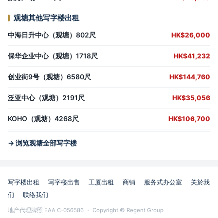
观塘其他写字楼出租
中海日升中心（观塘）802尺
HK$26,000
保华企业中心（观塘）1718尺
HK$41,232
创业街9号（观塘）6580尺
HK$144,760
泛亚中心（观塘）2191尺
HK$35,056
KOHO（观塘）4268尺
HK$106,700
→ 浏览观塘全部写字楼
写字楼出租
写字楼出售
工厦出租
商铺
服务式办公室
关於我
们
联络我们
地产代理牌照 EAA C-056586 ・ Copyright © Regent Group