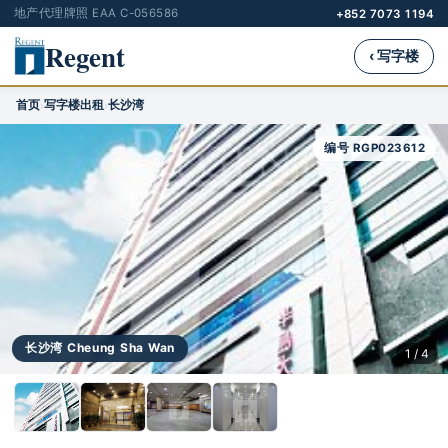
地产代理牌照 EAA C-056586
+852 7073 1194
Regent
‹ 写字楼
首页
写字楼出租
长沙湾
›
›
编号 RGP023612
长沙湾 Cheung Sha Wan
1 / 4