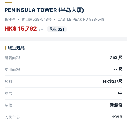
PENINSULA TOWER (半岛大厦)
长沙湾 ・ 青山道538-548号 ・ CASTLE PEAK RD 538-548
HK$ 15,792
尺租 $21
/月
物业规格
752 尺
建筑面积
-- 尺
实用面积
HK$21/尺
尺租
中
楼层
新装修
装修
1998
入伙年份