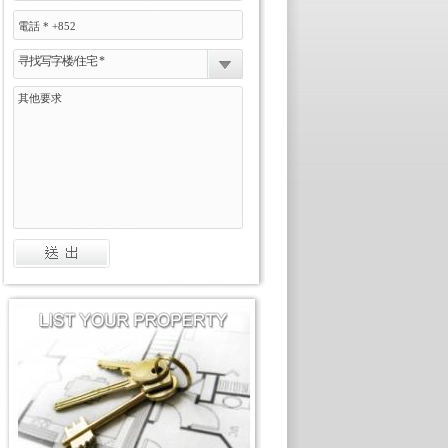
寻找写字楼/住宅 *