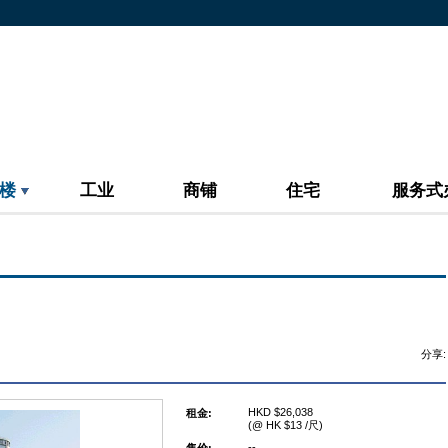
楼
工业
商铺
住宅
服务式
分享:
HKD $26,038
租金:
(@ HK $13 /尺)
--