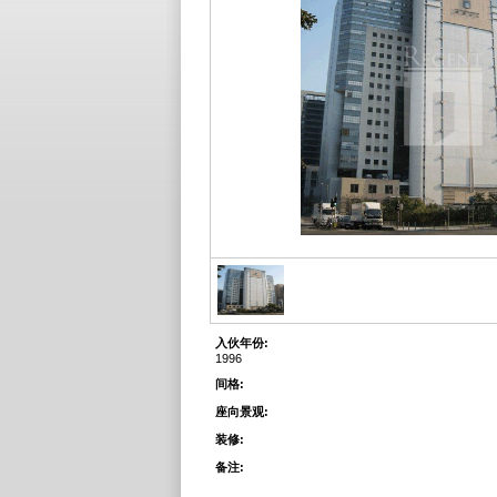
入伙年份:
1996
间格:
座向景观:
装修:
备注: