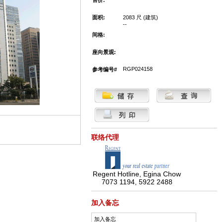
售价:
面积:
2083 尺 (建筑)
--
间格:
座向景观:
RGP024158
参考编号#
联络代理
Regent Hotline, Egina Chow
7073 1194, 5922 2488
加入备忘
加入备忘