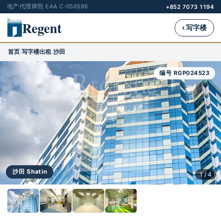
地产代理牌照 EAA C-056586
+852 7073 1194
Regent
‹ 写字楼
首页
写字楼出租
沙田
›
›
编号 RGP024523
沙田 Shatin
1 / 4