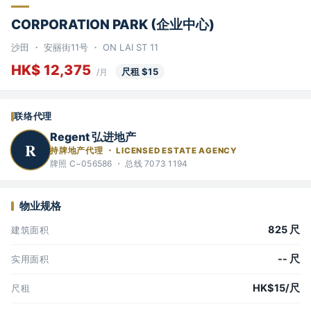
CORPORATION PARK (企业中心)
沙田 ・ 安丽街11号 ・ ON LAI ST 11
HK$ 12,375
尺租 $15
/月
联络代理
Regent 弘进地产
R
持牌地产代理 ・ LICENSED ESTATE AGENCY
牌照 C−056586 ・ 总线 7073 1194
物业规格
825 尺
建筑面积
-- 尺
实用面积
HK$15/尺
尺租