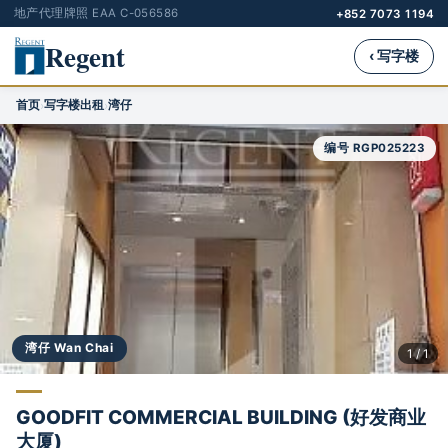
地产代理牌照 EAA C-056586
+852 7073 1194
Regent
‹ 写字楼
首页
写字楼出租
湾仔
›
›
编号 RGP025223
湾仔 Wan Chai
1 / 1
GOODFIT COMMERCIAL BUILDING (好发商业
大厦)