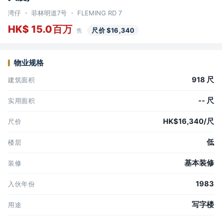
湾仔 ・ 菲林明道7号 ・ FLEMING RD 7
HK$ 15.0百万
尺价 $16,340
售
物业规格
918 尺
建筑面积
-- 尺
实用面积
HK$16,340/尺
尺价
低
楼层
基本装修
装修
1983
入伙年份
写字楼
用途