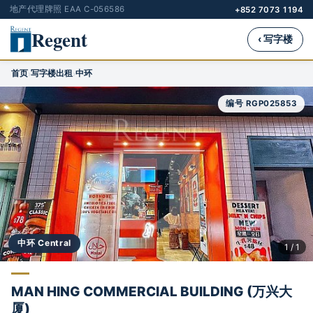
地产代理牌照 EAA C-056586
+852 7073 1194
Regent
‹ 写字楼
首页
写字楼出租
中环
›
›
编号 RGP025853
中环 Central
1 / 1
MAN HING COMMERCIAL BUILDING (万兴大
厦)