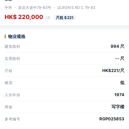
中环 ・ 皇后大道中79-83号 ・ QUEEN'S RD C 79-83
HK$ 220,000
尺租 $221
/月
物业规格
994 尺
建筑面积
-- 尺
实用面积
HK$221/尺
尺租
低
楼层
1974
入伙年份
写字楼
用途
RGP025853
参考编号